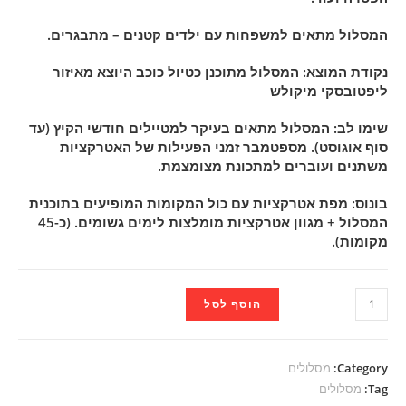
המסלול מתאים למשפחות עם ילדים קטנים – מתבגרים.
נקודת המוצא: המסלול מתוכנן כטיול כוכב היוצא מאיזור
ליפטובסקי מיקולש
שימו לב: המסלול מתאים בעיקר למטיילים חודשי הקיץ (עד
סוף אוגוסט). מספטמבר זמני הפעילות של האטרקציות
משתנים ועוברים למתכונת מצומצמת.
בונוס: מפת אטרקציות עם כול המקומות המופיעים בתוכנית
המסלול + מגוון אטרקציות מומלצות לימים גשומים. (כ-45
מקומות).
מסלול
הוסף לסל
11
ימים
בסלובקיה
Category:
מסלולים
-
Tag:
מסלולים