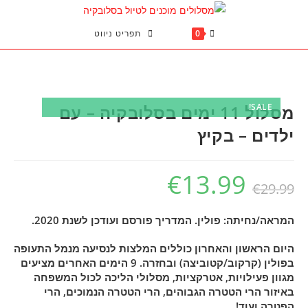
Ski
t
0
תפריט ניווט
conten
SALE!
מסלול 11 ימים בסלובקיה – עם
ילדים – בקיץ
€
13.99
Current
Original
€
29.99
price
price
המראה/נחיתה: פולין. המדריך פורסם ועודכן לשנת 2020.
is:
was:
€13.99.
€29.99.
היום הראשון והאחרון כוללים המלצות לנסיעה מנמל התעופה
בפולין (קרקוב/קטוביצה) ובחזרה. 9 הימים האחרים מציעים
מגוון פעילויות, אטרקציות, מסלולי הליכה לכול המשפחה
באיזור הרי הטטרה הגבוהים, הרי הטטרה הנמוכים, הרי
הפטרה ועוד!