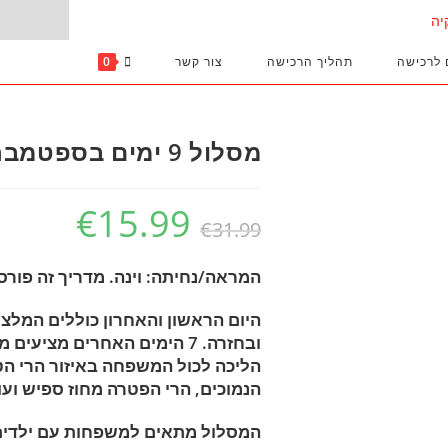
 לרכישה
תהליך הרכישה
צור קשר
0
מסלול 9 ימים בספטמבר עם ילדים – מוינה
€
15.99
Current
Original
€
31.99
price
price
המראה/נחיתה: וינה. מדריך זה פורסם ב
is:
was:
€15.99.
€31.99.
היום הראשון והאחרון כוללים המלצ
ובחזרה. 7 הימים האחרים מציעי
הליכה לכול המשפחה באיזור הרי ה
הנמוכים, הרי הפטרה מחוז ספיש ועו
המסלול מתאים למשפחות עם ילדים 