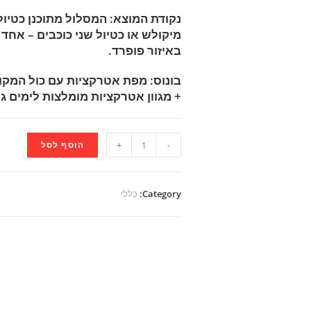
נקודת המוצא: המסלול מתוכנן כטיול
מיקולש או כטיול שני כוכבים – אחד
באיזור פופרד.
בונוס: מפת אטרקציות עם כול המקו
+ מגוון אטרקציות מומלצות לימים גשומים. (כ-
מסלול
-
+
הוסף לסל
9
ימים
בספטמבר
Category:
כללי
עם
ילדים
-
מוינה
quantity