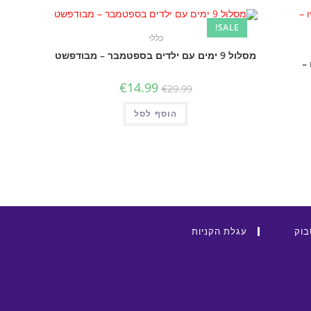
SALE!
כללי
מסלול 9 ימים עם ילדים בספטמבר – מבודפשט
 –
Current
Original
€
14.99
€
29.99
price
price
is:
was:
C
הוסף לסל
€29.99.
€14.99.
בוק
עגלת הקניות