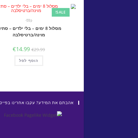
SALE!
כללי
מסלול 8 ימים – בלי ילדים – סתיו
מוינה/ברטיסלבה
urrent
Original
€
14.99
€
29.99
price
price
is:
was:
הוסף לסל
€29.99.
€14.99.
אהבתם את המידע? עקבו אחרינו בפייס